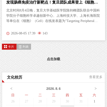
发现肠癌免疫治疗新靶点！复旦团队成果登上《细胞》
杂志
北京时间8月4日晚，复旦大学基础医学院陈剑峰团队联合中国科
学院分子细胞科学卓越创新中心、上海科技大学、上海长海医院
等单位在《细胞》（Cell）在线发表题为“Targeting Peripheral
5‑HT2AR Enhances Antitumor Immunity in Colorectal Cancer（靶
向外周5-HT2AR增强结直肠癌抗肿瘤免疫）”的研究论文。这项
2026-08-05 17:39
143
研究首次发现，肠道神经胶质细胞（EGC）上的血清素2A受体
（5-HT2AR），是激活抗肿瘤免疫的全新靶点。特异性激活外周
卡片
列表
5-HT2AR，能够开启肠道神经与免疫细胞之间的“神秘对话”，唤
醒免疫系统攻击肿瘤；与免疫检查点抑制剂联用后，可进一步提
升结直肠癌的治疗效果。该发现为结直肠癌的临床治疗提供了新
点击加载
策略。临床困境：85%的结直肠癌患者对免疫治疗几乎“无感”结
直肠癌（CRC）是全球癌症相关死亡的第三大原因。近年来，免
疫检查点抑制剂在肿瘤治疗方面表现突出。然而，85%以上的
文化校历
查看更多
CRC病人属于微卫星稳定型（MSS）“冷肿瘤”，其肿瘤微环境中
缺乏足够的免疫细胞浸润，对PD-1等免疫检查点抑制剂几乎无响
<
>
2026
.
8
.
6
应。这一困境，已成为临床治疗的主
日
一
二
三
四
五
六
26
27
28
29
30
31
1