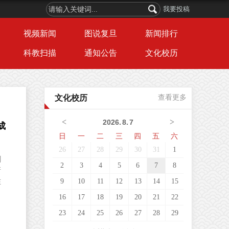
我要投稿
视频新闻
图说复旦
新闻排行
科教扫描
通知公告
文化校历
文化校历
查看更多
<
>
2026
.
8
.
7
细
日
一
二
三
四
五
六
26
27
28
29
30
31
1
根
2
3
4
5
6
7
8
正
9
10
11
12
13
14
15
的
薄
16
17
18
19
20
21
22
的
23
24
25
26
27
28
29
布
，