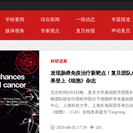
学校要闻
综合新闻
一线动态
专题报道
媒体视角
专家视点
复旦校报
声动复旦
科研进展
AI助力肿瘤精准切除！复旦团队在《
胞》杂志发文
翻开一本厚书，若仅随机抽取两三页翻阅，
本无法串联完整剧情。临床术中病理诊断，
面临一模一样的困境。肿瘤是立体三维生长
复杂病灶，而病理医生长期以来只能依靠薄
的二维切片研判病情。尤其对于弥散性浸润
胶质瘤，肿瘤细胞沿组织间隙立体蔓延、分
2026-08-04 11:17
306
隐匿，单一平面切片极易遗漏关键病变区域