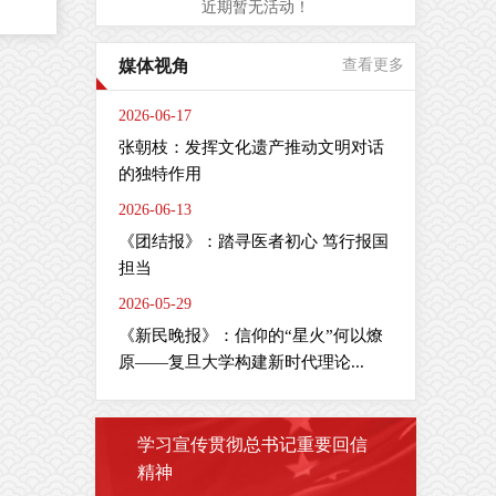
近期暂无活动！
，
媒体视角
查看更多
合
2026-06-17
oma
张朝枝：发挥文化遗产推动文明对话
平台
的独特作用
ith
2026-06-13
理
《团结报》：踏寻医者初心 笃行报国
化
担当
维
2026-05-29
分
《新民晚报》：信仰的“星火”何以燎
原——复旦大学构建新时代理论...
学习宣传贯彻总书记重要回信
精神