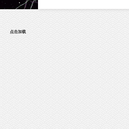
直接影响肿瘤分级判定与手术边界精准界定
成为外科手术的核心痛点。北京时间8月3日
晚，复旦大学生物医学研究院施立雪团队联
物理学系季敏标团队，在国际学术期刊《细
胞》（Cell）发表研究论文“Ultrarapid deep 3D
点击加载
histology enables intraoperative mapping of gli
infiltration”，推出全新超快速三维病理技术
ULTRA (Ultrarapid cleared stimulated Raman w
AI)。复旦大学团队在Cell发表超快速三维病
平台ULTRA该技术依托无标记受激拉曼散射
（SRS）成像原理，创新性融合快速组织透明
技术与无监督学习图像生成算法，解决了三
病理成像周期漫长的核心技术难题，可在30
钟内，产出媲美石蜡病理