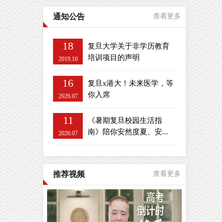
通知公告
查看更多
18
复旦大学关于非学历教育
培训项目的声明
2019.10
16
复旦x港大！未来医学，等
你入席
2026.07
11
《暑期复旦校园生活指
南》陪你安然度夏、安...
2026.07
推荐视频
查看更多