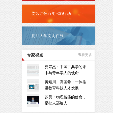
赓续红色百年·365行动
复旦大学文明在线
专家视点
查看更多
龚宗杰：中国古典学的未
来与青年学人的使命
黄熠川、高国希：一体推
进教育科技人才发展
苏昊：物理智能的使命，
是把人还给人