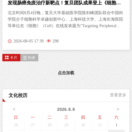
AI助力肿瘤精准切除！复旦团队在《细胞》杂志发文
翻开一本厚书，若仅随机抽取两三页翻阅，根本无法串联完整剧
情。临床术中病理诊断，正面临一模一样的困境。肿瘤是立体三
维生长的复杂病灶，而病理医生长期以来只能依靠薄薄的二维切
片研判病情。尤其对于弥散性浸润的胶质瘤，肿瘤细胞沿组织间
隙立体蔓延、分布隐匿，单一平面切片极易遗漏关键病变区域，
2026-08-04 11:17
316
直接影响肿瘤分级判定与手术边界精准界定，成为外科手术的核
心痛点。北京时间8月3日晚，复旦大学生物医学研究院施立雪团
卡片
列表
队联合物理学系季敏标团队，在国际学术期刊《细胞》（Cell）
发表研究论文“Ultrarapid deep 3D histology enables intraoperative
mapping of glioma infiltration”，推出全新超快速三维病理技术平
点击加载
台ULTRA (Ultrarapid cleared stimulated Raman with AI)。复旦大
学团队在Cell发表超快速三维病理平台ULTRA该技术依托无标记
受激拉曼散射（SRS）成像原理，创新性融合快速组织透明化技
文化校历
查看更多
术与无监督学习图像生成算法，解决了三维病理成像周期漫长的
核心技术难题，可在30分钟内，产出媲美石蜡病理
<
>
2026
.
8
.
8
日
一
二
三
四
五
六
26
27
28
29
30
31
1