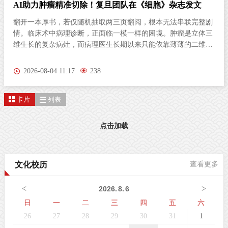
AI助力肿瘤精准切除！复旦团队在《细胞》杂志发文
翻开一本厚书，若仅随机抽取两三页翻阅，根本无法串联完整剧
情。临床术中病理诊断，正面临一模一样的困境。肿瘤是立体三
维生长的复杂病灶，而病理医生长期以来只能依靠薄薄的二维切
片研判病情。尤其对于弥散性浸润的胶质瘤，肿瘤细胞沿组织间
隙立体蔓延、分布隐匿，单一平面切片极易遗漏关键病变区域，
2026-08-04 11:17
238
直接影响肿瘤分级判定与手术边界精准界定，成为外科手术的核
心痛点。北京时间8月3日晚，复旦大学生物医学研究院施立雪团
卡片
列表
队联合物理学系季敏标团队，在国际学术期刊《细胞》（Cell）
发表研究论文“Ultrarapid deep 3D histology enables intraoperative
mapping of glioma infiltration”，推出全新超快速三维病理技术平
点击加载
台ULTRA (Ultrarapid cleared stimulated Raman with AI)。复旦大
学团队在Cell发表超快速三维病理平台ULTRA该技术依托无标记
受激拉曼散射（SRS）成像原理，创新性融合快速组织透明化技
文化校历
查看更多
术与无监督学习图像生成算法，解决了三维病理成像周期漫长的
核心技术难题，可在30分钟内，产出媲美石蜡病理
<
>
2026
.
8
.
6
日
一
二
三
四
五
六
26
27
28
29
30
31
1