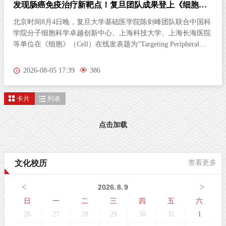
发现肠癌免疫治疗新靶点！复旦团队成果登上《细胞》
杂志
北京时间8月4日晚，复旦大学基础医学院陈剑峰团队联合中国科
学院分子细胞科学卓越创新中心、上海科技大学、上海长海医院
等单位在《细胞》（Cell）在线发表题为“Targeting Peripheral
5‑HT2AR Enhances Antitumor Immunity in Colorectal Cancer（靶
向外周5-HT2AR增强结直肠癌抗肿瘤免疫）”的研究论文。这项
2026-08-05 17:39
386
研究首次发现，肠道神经胶质细胞（EGC）上的血清素2A受体
（5-HT2AR），是激活抗肿瘤免疫的全新靶点。特异性激活外周
卡片
列表
5-HT2AR，能够开启肠道神经与免疫细胞之间的“神秘对话”，唤
醒免疫系统攻击肿瘤；与免疫检查点抑制剂联用后，可进一步提
升结直肠癌的治疗效果。该发现为结直肠癌的临床治疗提供了新
点击加载
策略。临床困境：85%的结直肠癌患者对免疫治疗几乎“无感”结
直肠癌（CRC）是全球癌症相关死亡的第三大原因。近年来，免
疫检查点抑制剂在肿瘤治疗方面表现突出。然而，85%以上的
文化校历
查看更多
CRC病人属于微卫星稳定型（MSS）“冷肿瘤”，其肿瘤微环境中
缺乏足够的免疫细胞浸润，对PD-1等免疫检查点抑制剂几乎无响
<
>
2026
.
8
.
9
应。这一困境，已成为临床治疗的主
日
一
二
三
四
五
六
26
27
28
29
30
31
1