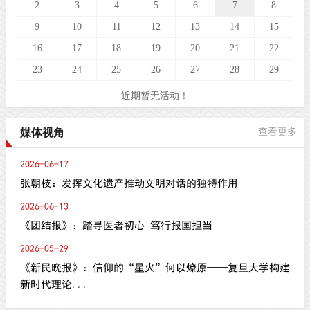
2
3
4
5
6
7
8
9
10
11
12
13
14
15
16
17
18
19
20
21
22
23
24
25
26
27
28
29
近期暂无活动！
媒体视角
查看更多
2026-06-17
张朝枝：发挥文化遗产推动文明对话的独特作用
2026-06-13
《团结报》：踏寻医者初心 笃行报国担当
2026-05-29
《新民晚报》：信仰的“星火”何以燎原——复旦大学构建
新时代理论...