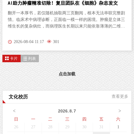
AI助力肿瘤精准切除！复旦团队在《细胞》杂志发文
翻开一本厚书，若仅随机抽取两三页翻阅，根本无法串联完整剧
情。临床术中病理诊断，正面临一模一样的困境。肿瘤是立体三
维生长的复杂病灶，而病理医生长期以来只能依靠薄薄的二维切
片研判病情。尤其对于弥散性浸润的胶质瘤，肿瘤细胞沿组织间
隙立体蔓延、分布隐匿，单一平面切片极易遗漏关键病变区域，
2026-08-04 11:17
301
直接影响肿瘤分级判定与手术边界精准界定，成为外科手术的核
心痛点。北京时间8月3日晚，复旦大学生物医学研究院施立雪团
卡片
列表
队联合物理学系季敏标团队，在国际学术期刊《细胞》（Cell）
发表研究论文“Ultrarapid deep 3D histology enables intraoperative
mapping of glioma infiltration”，推出全新超快速三维病理技术平
点击加载
台ULTRA (Ultrarapid cleared stimulated Raman with AI)。复旦大
学团队在Cell发表超快速三维病理平台ULTRA该技术依托无标记
受激拉曼散射（SRS）成像原理，创新性融合快速组织透明化技
文化校历
查看更多
术与无监督学习图像生成算法，解决了三维病理成像周期漫长的
核心技术难题，可在30分钟内，产出媲美石蜡病理
<
>
2026
.
8
.
7
日
一
二
三
四
五
六
26
27
28
29
30
31
1