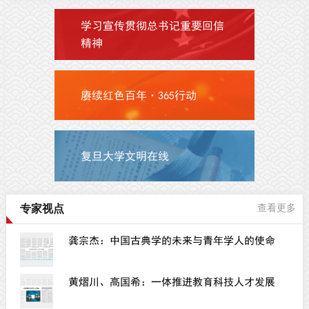
学习宣传贯彻总书记重要回信
精神
赓续红色百年·365行动
复旦大学文明在线
专家视点
查看更多
龚宗杰：中国古典学的未来与青年学人的使命
黄熠川、高国希：一体推进教育科技人才发展