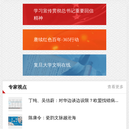
学习宣传贯彻总书记重要回信
精神
赓续红色百年·365行动
复旦大学文明在线
专家视点
查看更多
丁纯、吴佶蔚：对华边谈边设限？欧盟找错病...
陈康令：瓷韵文脉越沧海