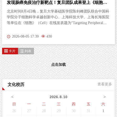
发现肠癌免疫治疗新靶点！复旦团队成果登上《细胞》
杂志
北京时间8月4日晚，复旦大学基础医学院陈剑峰团队联合中国科
学院分子细胞科学卓越创新中心、上海科技大学、上海长海医院
等单位在《细胞》（Cell）在线发表题为“Targeting Peripheral
5‑HT2AR Enhances Antitumor Immunity in Colorectal Cancer（靶
向外周5-HT2AR增强结直肠癌抗肿瘤免疫）”的研究论文。这项
2026-08-05 17:39
430
研究首次发现，肠道神经胶质细胞（EGC）上的血清素2A受体
（5-HT2AR），是激活抗肿瘤免疫的全新靶点。特异性激活外周
卡片
列表
5-HT2AR，能够开启肠道神经与免疫细胞之间的“神秘对话”，唤
醒免疫系统攻击肿瘤；与免疫检查点抑制剂联用后，可进一步提
升结直肠癌的治疗效果。该发现为结直肠癌的临床治疗提供了新
点击加载
策略。临床困境：85%的结直肠癌患者对免疫治疗几乎“无感”结
直肠癌（CRC）是全球癌症相关死亡的第三大原因。近年来，免
疫检查点抑制剂在肿瘤治疗方面表现突出。然而，85%以上的
文化校历
查看更多
CRC病人属于微卫星稳定型（MSS）“冷肿瘤”，其肿瘤微环境中
缺乏足够的免疫细胞浸润，对PD-1等免疫检查点抑制剂几乎无响
<
>
2026
.
8
.
10
应。这一困境，已成为临床治疗的主
日
一
二
三
四
五
六
26
27
28
29
30
31
1