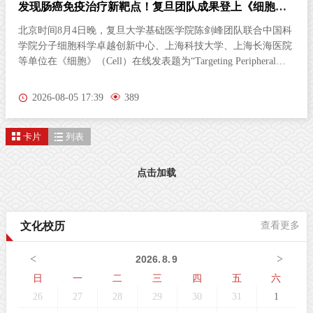
发现肠癌免疫治疗新靶点！复旦团队成果登上《细胞》
杂志
北京时间8月4日晚，复旦大学基础医学院陈剑峰团队联合中国科
学院分子细胞科学卓越创新中心、上海科技大学、上海长海医院
等单位在《细胞》（Cell）在线发表题为“Targeting Peripheral
5‑HT2AR Enhances Antitumor Immunity in Colorectal Cancer（靶
向外周5-HT2AR增强结直肠癌抗肿瘤免疫）”的研究论文。这项
2026-08-05 17:39
389
研究首次发现，肠道神经胶质细胞（EGC）上的血清素2A受体
（5-HT2AR），是激活抗肿瘤免疫的全新靶点。特异性激活外周
卡片
列表
5-HT2AR，能够开启肠道神经与免疫细胞之间的“神秘对话”，唤
醒免疫系统攻击肿瘤；与免疫检查点抑制剂联用后，可进一步提
升结直肠癌的治疗效果。该发现为结直肠癌的临床治疗提供了新
点击加载
策略。临床困境：85%的结直肠癌患者对免疫治疗几乎“无感”结
直肠癌（CRC）是全球癌症相关死亡的第三大原因。近年来，免
疫检查点抑制剂在肿瘤治疗方面表现突出。然而，85%以上的
文化校历
查看更多
CRC病人属于微卫星稳定型（MSS）“冷肿瘤”，其肿瘤微环境中
缺乏足够的免疫细胞浸润，对PD-1等免疫检查点抑制剂几乎无响
<
>
2026
.
8
.
9
应。这一困境，已成为临床治疗的主
日
一
二
三
四
五
六
26
27
28
29
30
31
1