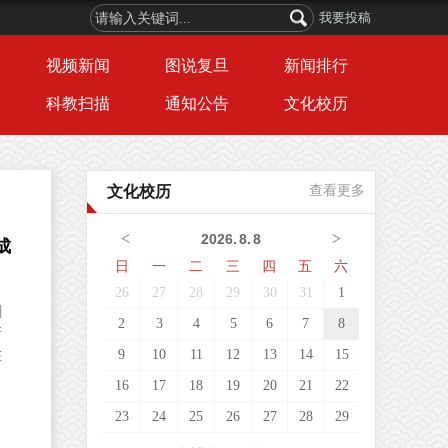
我要投稿
视频新闻
图说复旦
新闻排行
科教扫描
通知公告
文化校历
文化校历
查看更多
<
>
2026
.
8
.
8
成
日
一
二
三
四
五
六
26
27
28
29
30
31
1
剑
2
3
4
5
6
7
8
新
9
10
11
12
13
14
15
在
16
17
18
19
20
21
22
23
24
25
26
27
28
29