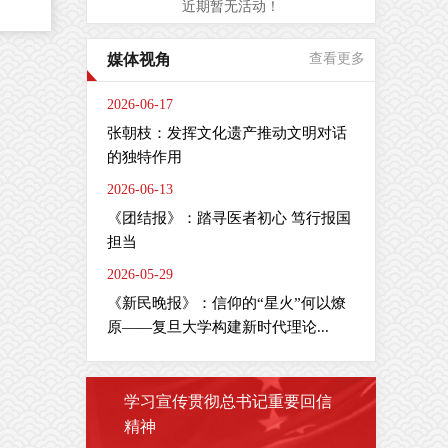
近期暂无活动！
是
媒体视角
查看更多
周
间
2026-06-17
肠
张朝枝：发挥文化遗产推动文明对话
疗
的独特作用
2026-06-13
全
疫
《团结报》：踏寻医者初心 笃行报国
担当
2026-05-29
《新民晚报》：信仰的“星火”何以燎
剂
主
原——复旦大学构建新时代理论...
学习宣传贯彻总书记重要回信
精神