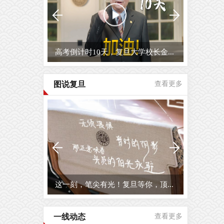
高考倒计时10天，复旦大学校长金...
图说复旦
查看更多
这一刻，笔尖有光！复旦等你，顶...
一线动态
查看更多