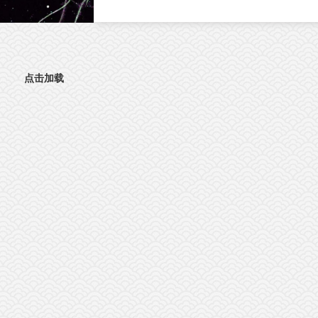
文。这项研究首次发现，肠道神经胶质细胞
（EGC）上的血清素2A受体（5-HT2AR），
激活抗肿瘤免疫的全新靶点。特异性激活外
5-HT2AR，能够开启肠道神经与免疫细胞之
的“神秘对话”，唤醒免疫系统攻击肿瘤；与免
点击加载
疫检查点抑制剂联用后，可进一步提升结直
癌的治疗效果。该发现为结直肠癌的临床治
提供了新策略。临床困境：85%的结直肠癌患
者对免疫治疗几乎“无感”结直肠癌（CRC）是
球癌症相关死亡的第三大原因。近年来，免
检查点抑制剂在肿瘤治疗方面表现突出。然
而，85%以上的CRC病人属于微卫星稳定型
（MSS）“冷肿瘤”，其肿瘤微环境中缺乏足够
的免疫细胞浸润，对PD-1等免疫检查点抑制
几乎无响应。这一困境，已成为临床治疗的