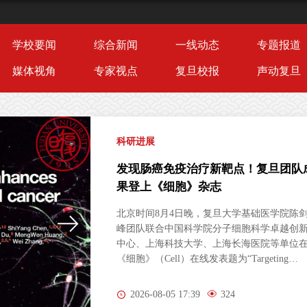
学校要闻
综合新闻
一线动态
专题报道
媒体视角
专家视点
复旦校报
声动复旦
科研进展
发现肠癌免疫治疗新靶点！复旦团队
果登上《细胞》杂志
北京时间8月4日晚，复旦大学基础医学院陈
峰团队联合中国科学院分子细胞科学卓越创
中心、上海科技大学、上海长海医院等单位
《细胞》（Cell）在线发表题为“Targeting
Peripheral 5‑HT2AR Enhances Antitumor
Immunity in Colorectal Cancer（靶向外周5-
2026-08-05 17:39
324
HT2AR增强结直肠癌抗肿瘤免疫）”的研究论