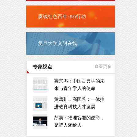
赓续红色百年·365行动
复旦大学文明在线
专家视点
查看更多
龚宗杰：中国古典学的未
来与青年学人的使命
黄熠川、高国希：一体推
进教育科技人才发展
苏昊：物理智能的使命，
是把人还给人