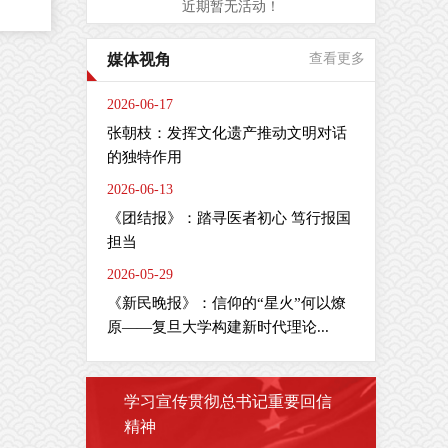
近期暂无活动！
是
媒体视角
查看更多
周
间
2026-06-17
肠
张朝枝：发挥文化遗产推动文明对话
疗
的独特作用
2026-06-13
全
疫
《团结报》：踏寻医者初心 笃行报国
担当
2026-05-29
《新民晚报》：信仰的“星火”何以燎
剂
主
原——复旦大学构建新时代理论...
学习宣传贯彻总书记重要回信
精神