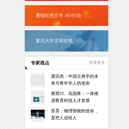
赓续红色百年·365行动
复旦大学文明在线
专家视点
查看更多
龚宗杰：中国古典学的未
来与青年学人的使命
黄熠川、高国希：一体推
进教育科技人才发展
苏昊：物理智能的使命，
是把人还给人