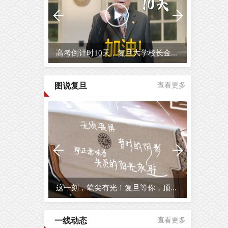
高考倒计时10天，复旦大学校长金...
图说复旦
查看更多
这一刻，笔尖有光！复旦等你，顶...
一线动态
查看更多