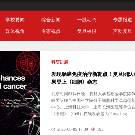
学校要闻
综合新闻
一线动态
专题报道
媒体视角
专家视点
复旦校报
声动复旦
科研进展
发现肠癌免疫治疗新靶点！复旦团队
果登上《细胞》杂志
北京时间8月4日晚，复旦大学基础医学院陈
峰团队联合中国科学院分子细胞科学卓越创
中心、上海科技大学、上海长海医院等单位
《细胞》（Cell）在线发表题为“Targeting
Peripheral 5‑HT2AR Enhances Antitumor
Immunity in Colorectal Cancer（靶向外周5-
2026-08-05 17:39
193
HT2AR增强结直肠癌抗肿瘤免疫）”的研究论