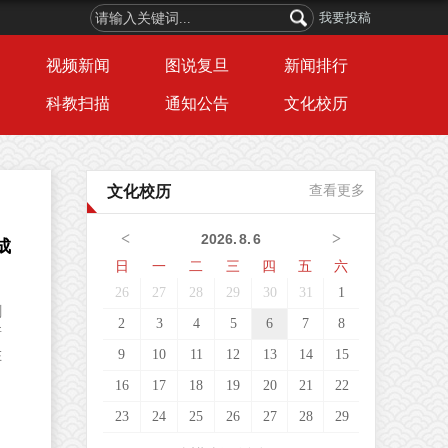
我要投稿
视频新闻
图说复旦
新闻排行
科教扫描
通知公告
文化校历
文化校历
查看更多
<
>
2026
.
8
.
6
成
日
一
二
三
四
五
六
26
27
28
29
30
31
1
剑
2
3
4
5
6
7
8
新
9
10
11
12
13
14
15
在
16
17
18
19
20
21
22
23
24
25
26
27
28
29