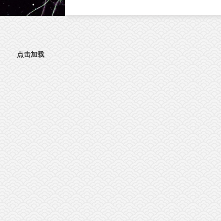
文。这项研究首次发现，肠道神经胶质细胞
（EGC）上的血清素2A受体（5-HT2AR），
激活抗肿瘤免疫的全新靶点。特异性激活外
5-HT2AR，能够开启肠道神经与免疫细胞之
的“神秘对话”，唤醒免疫系统攻击肿瘤；与免
点击加载
疫检查点抑制剂联用后，可进一步提升结直
癌的治疗效果。该发现为结直肠癌的临床治
提供了新策略。临床困境：85%的结直肠癌患
者对免疫治疗几乎“无感”结直肠癌（CRC）是
球癌症相关死亡的第三大原因。近年来，免
检查点抑制剂在肿瘤治疗方面表现突出。然
而，85%以上的CRC病人属于微卫星稳定型
（MSS）“冷肿瘤”，其肿瘤微环境中缺乏足够
的免疫细胞浸润，对PD-1等免疫检查点抑制
几乎无响应。这一困境，已成为临床治疗的