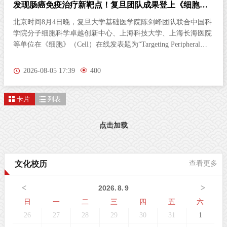
发现肠癌免疫治疗新靶点！复旦团队成果登上《细胞》
杂志
北京时间8月4日晚，复旦大学基础医学院陈剑峰团队联合中国科
学院分子细胞科学卓越创新中心、上海科技大学、上海长海医院
等单位在《细胞》（Cell）在线发表题为“Targeting Peripheral
5‑HT2AR Enhances Antitumor Immunity in Colorectal Cancer（靶
向外周5-HT2AR增强结直肠癌抗肿瘤免疫）”的研究论文。这项
2026-08-05 17:39
400
研究首次发现，肠道神经胶质细胞（EGC）上的血清素2A受体
（5-HT2AR），是激活抗肿瘤免疫的全新靶点。特异性激活外周
卡片
列表
5-HT2AR，能够开启肠道神经与免疫细胞之间的“神秘对话”，唤
醒免疫系统攻击肿瘤；与免疫检查点抑制剂联用后，可进一步提
升结直肠癌的治疗效果。该发现为结直肠癌的临床治疗提供了新
点击加载
策略。临床困境：85%的结直肠癌患者对免疫治疗几乎“无感”结
直肠癌（CRC）是全球癌症相关死亡的第三大原因。近年来，免
疫检查点抑制剂在肿瘤治疗方面表现突出。然而，85%以上的
文化校历
查看更多
CRC病人属于微卫星稳定型（MSS）“冷肿瘤”，其肿瘤微环境中
缺乏足够的免疫细胞浸润，对PD-1等免疫检查点抑制剂几乎无响
<
>
2026
.
8
.
9
应。这一困境，已成为临床治疗的主
日
一
二
三
四
五
六
26
27
28
29
30
31
1