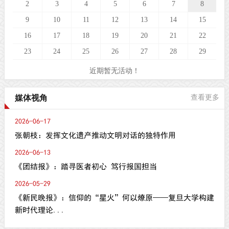
2
3
4
5
6
7
8
9
10
11
12
13
14
15
16
17
18
19
20
21
22
23
24
25
26
27
28
29
近期暂无活动！
媒体视角
查看更多
2026-06-17
张朝枝：发挥文化遗产推动文明对话的独特作用
2026-06-13
《团结报》：踏寻医者初心 笃行报国担当
2026-05-29
《新民晚报》：信仰的“星火”何以燎原——复旦大学构建
新时代理论...