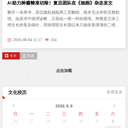
AI助力肿瘤精准切除！复旦团队在《细胞》杂志发文
翻开一本厚书，若仅随机抽取两三页翻阅，根本无法串联完整剧
情。临床术中病理诊断，正面临一模一样的困境。肿瘤是立体三
维生长的复杂病灶，而病理医生长期以来只能依靠薄薄的二维切
片研判病情。尤其对于弥散性浸润的胶质瘤，肿瘤细胞沿组织间
隙立体蔓延、分布隐匿，单一平面切片极易遗漏关键病变区域，
2026-08-04 11:17
334
直接影响肿瘤分级判定与手术边界精准界定，成为外科手术的核
心痛点。北京时间8月3日晚，复旦大学生物医学研究院施立雪团
卡片
列表
队联合物理学系季敏标团队，在国际学术期刊《细胞》（Cell）
发表研究论文“Ultrarapid deep 3D histology enables intraoperative
mapping of glioma infiltration”，推出全新超快速三维病理技术平
点击加载
台ULTRA (Ultrarapid cleared stimulated Raman with AI)。复旦大
学团队在Cell发表超快速三维病理平台ULTRA该技术依托无标记
受激拉曼散射（SRS）成像原理，创新性融合快速组织透明化技
文化校历
查看更多
术与无监督学习图像生成算法，解决了三维病理成像周期漫长的
核心技术难题，可在30分钟内，产出媲美石蜡病理
<
>
2026
.
8
.
8
日
一
二
三
四
五
六
26
27
28
29
30
31
1