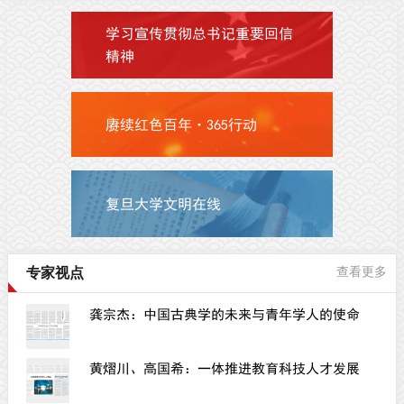
学习宣传贯彻总书记重要回信
精神
赓续红色百年·365行动
复旦大学文明在线
专家视点
查看更多
龚宗杰：中国古典学的未来与青年学人的使命
黄熠川、高国希：一体推进教育科技人才发展