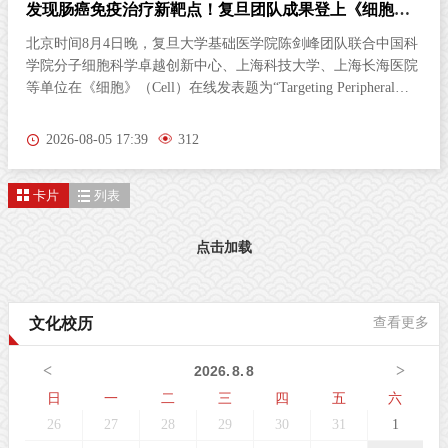
发现肠癌免疫治疗新靶点！复旦团队成果登上《细胞》
杂志
北京时间8月4日晚，复旦大学基础医学院陈剑峰团队联合中国科
学院分子细胞科学卓越创新中心、上海科技大学、上海长海医院
等单位在《细胞》（Cell）在线发表题为“Targeting Peripheral
5‑HT2AR Enhances Antitumor Immunity in Colorectal Cancer（靶
向外周5-HT2AR增强结直肠癌抗肿瘤免疫）”的研究论文。这项
2026-08-05 17:39
312
研究首次发现，肠道神经胶质细胞（EGC）上的血清素2A受体
（5-HT2AR），是激活抗肿瘤免疫的全新靶点。特异性激活外周
卡片
列表
5-HT2AR，能够开启肠道神经与免疫细胞之间的“神秘对话”，唤
醒免疫系统攻击肿瘤；与免疫检查点抑制剂联用后，可进一步提
升结直肠癌的治疗效果。该发现为结直肠癌的临床治疗提供了新
点击加载
策略。临床困境：85%的结直肠癌患者对免疫治疗几乎“无感”结
直肠癌（CRC）是全球癌症相关死亡的第三大原因。近年来，免
疫检查点抑制剂在肿瘤治疗方面表现突出。然而，85%以上的
文化校历
查看更多
CRC病人属于微卫星稳定型（MSS）“冷肿瘤”，其肿瘤微环境中
缺乏足够的免疫细胞浸润，对PD-1等免疫检查点抑制剂几乎无响
<
>
2026
.
8
.
8
应。这一困境，已成为临床治疗的主
日
一
二
三
四
五
六
26
27
28
29
30
31
1