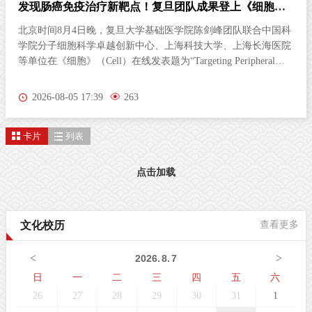
发现肠癌免疫治疗新靶点！复旦团队成果登上《细胞》
杂志
北京时间8月4日晚，复旦大学基础医学院陈剑峰团队联合中国科
学院分子细胞科学卓越创新中心、上海科技大学、上海长海医院
等单位在《细胞》（Cell）在线发表题为“Targeting Peripheral
5‑HT2AR Enhances Antitumor Immunity in Colorectal Cancer（靶
向外周5-HT2AR增强结直肠癌抗肿瘤免疫）”的研究论文。这项
2026-08-05 17:39
263
研究首次发现，肠道神经胶质细胞（EGC）上的血清素2A受体
（5-HT2AR），是激活抗肿瘤免疫的全新靶点。特异性激活外周
卡片
列表
5-HT2AR，能够开启肠道神经与免疫细胞之间的“神秘对话”，唤
醒免疫系统攻击肿瘤；与免疫检查点抑制剂联用后，可进一步提
升结直肠癌的治疗效果。该发现为结直肠癌的临床治疗提供了新
点击加载
策略。临床困境：85%的结直肠癌患者对免疫治疗几乎“无感”结
直肠癌（CRC）是全球癌症相关死亡的第三大原因。近年来，免
疫检查点抑制剂在肿瘤治疗方面表现突出。然而，85%以上的
文化校历
查看更多
CRC病人属于微卫星稳定型（MSS）“冷肿瘤”，其肿瘤微环境中
缺乏足够的免疫细胞浸润，对PD-1等免疫检查点抑制剂几乎无响
<
>
2026
.
8
.
7
应。这一困境，已成为临床治疗的主
日
一
二
三
四
五
六
26
27
28
29
30
31
1