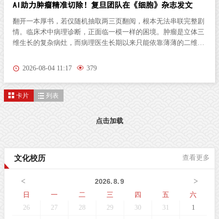
AI助力肿瘤精准切除！复旦团队在《细胞》杂志发文
翻开一本厚书，若仅随机抽取两三页翻阅，根本无法串联完整剧
情。临床术中病理诊断，正面临一模一样的困境。肿瘤是立体三
维生长的复杂病灶，而病理医生长期以来只能依靠薄薄的二维切
片研判病情。尤其对于弥散性浸润的胶质瘤，肿瘤细胞沿组织间
隙立体蔓延、分布隐匿，单一平面切片极易遗漏关键病变区域，
2026-08-04 11:17
379
直接影响肿瘤分级判定与手术边界精准界定，成为外科手术的核
心痛点。北京时间8月3日晚，复旦大学生物医学研究院施立雪团
卡片
列表
队联合物理学系季敏标团队，在国际学术期刊《细胞》（Cell）
发表研究论文“Ultrarapid deep 3D histology enables intraoperative
mapping of glioma infiltration”，推出全新超快速三维病理技术平
点击加载
台ULTRA (Ultrarapid cleared stimulated Raman with AI)。复旦大
学团队在Cell发表超快速三维病理平台ULTRA该技术依托无标记
受激拉曼散射（SRS）成像原理，创新性融合快速组织透明化技
文化校历
查看更多
术与无监督学习图像生成算法，解决了三维病理成像周期漫长的
核心技术难题，可在30分钟内，产出媲美石蜡病理
<
>
2026
.
8
.
9
日
一
二
三
四
五
六
26
27
28
29
30
31
1