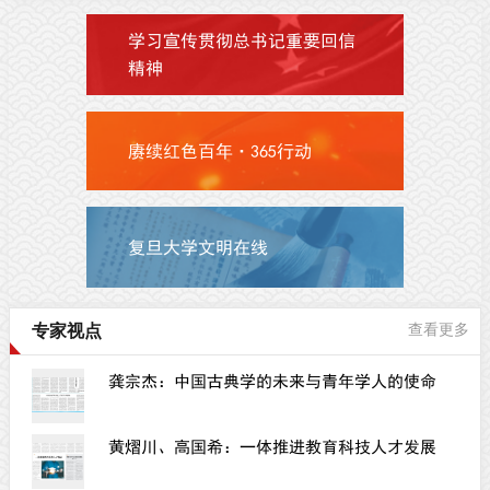
学习宣传贯彻总书记重要回信
精神
赓续红色百年·365行动
复旦大学文明在线
专家视点
查看更多
龚宗杰：中国古典学的未来与青年学人的使命
黄熠川、高国希：一体推进教育科技人才发展