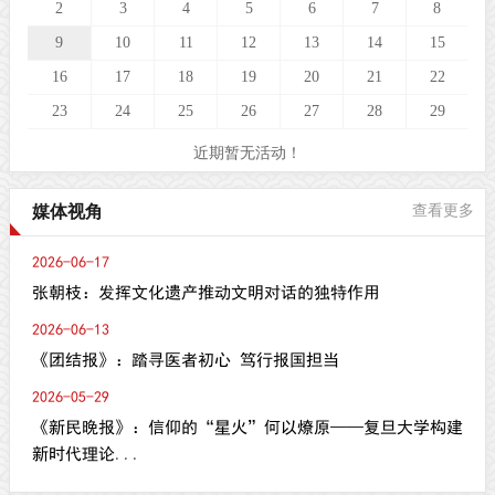
2
3
4
5
6
7
8
9
10
11
12
13
14
15
16
17
18
19
20
21
22
23
24
25
26
27
28
29
近期暂无活动！
媒体视角
查看更多
2026-06-17
张朝枝：发挥文化遗产推动文明对话的独特作用
2026-06-13
《团结报》：踏寻医者初心 笃行报国担当
2026-05-29
《新民晚报》：信仰的“星火”何以燎原——复旦大学构建
新时代理论...