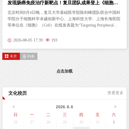
发现肠癌免疫治疗新靶点！复旦团队成果登上《细胞》
杂志
北京时间8月4日晚，复旦大学基础医学院陈剑峰团队联合中国科
学院分子细胞科学卓越创新中心、上海科技大学、上海长海医院
等单位在《细胞》（Cell）在线发表题为“Targeting Peripheral
5‑HT2AR Enhances Antitumor Immunity in Colorectal Cancer（靶
向外周5-HT2AR增强结直肠癌抗肿瘤免疫）”的研究论文。这项
2026-08-05 17:39
193
研究首次发现，肠道神经胶质细胞（EGC）上的血清素2A受体
（5-HT2AR），是激活抗肿瘤免疫的全新靶点。特异性激活外周
卡片
列表
5-HT2AR，能够开启肠道神经与免疫细胞之间的“神秘对话”，唤
醒免疫系统攻击肿瘤；与免疫检查点抑制剂联用后，可进一步提
升结直肠癌的治疗效果。该发现为结直肠癌的临床治疗提供了新
点击加载
策略。临床困境：85%的结直肠癌患者对免疫治疗几乎“无感”结
直肠癌（CRC）是全球癌症相关死亡的第三大原因。近年来，免
疫检查点抑制剂在肿瘤治疗方面表现突出。然而，85%以上的
文化校历
查看更多
CRC病人属于微卫星稳定型（MSS）“冷肿瘤”，其肿瘤微环境中
缺乏足够的免疫细胞浸润，对PD-1等免疫检查点抑制剂几乎无响
<
>
2026
.
8
.
6
应。这一困境，已成为临床治疗的主
日
一
二
三
四
五
六
26
27
28
29
30
31
1