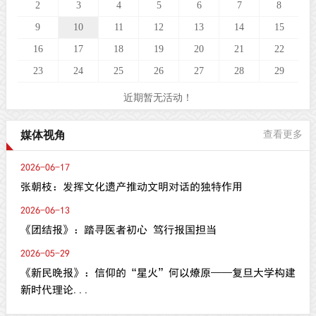
2
3
4
5
6
7
8
9
10
11
12
13
14
15
16
17
18
19
20
21
22
23
24
25
26
27
28
29
近期暂无活动！
媒体视角
查看更多
2026-06-17
张朝枝：发挥文化遗产推动文明对话的独特作用
2026-06-13
《团结报》：踏寻医者初心 笃行报国担当
2026-05-29
《新民晚报》：信仰的“星火”何以燎原——复旦大学构建
新时代理论...