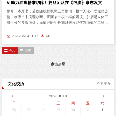
AI助力肿瘤精准切除！复旦团队在《细胞》杂志发文
翻开一本厚书，若仅随机抽取两三页翻阅，根本无法串联完整剧
情。临床术中病理诊断，正面临一模一样的困境。肿瘤是立体三
维生长的复杂病灶，而病理医生长期以来只能依靠薄薄的二维切
片研判病情。尤其对于弥散性浸润的胶质瘤，肿瘤细胞沿组织间
隙立体蔓延、分布隐匿，单一平面切片极易遗漏关键病变区域，
2026-08-04 11:17
410
直接影响肿瘤分级判定与手术边界精准界定，成为外科手术的核
心痛点。北京时间8月3日晚，复旦大学生物医学研究院施立雪团
卡片
列表
队联合物理学系季敏标团队，在国际学术期刊《细胞》（Cell）
发表研究论文“Ultrarapid deep 3D histology enables intraoperative
mapping of glioma infiltration”，推出全新超快速三维病理技术平
点击加载
台ULTRA (Ultrarapid cleared stimulated Raman with AI)。复旦大
学团队在Cell发表超快速三维病理平台ULTRA该技术依托无标记
受激拉曼散射（SRS）成像原理，创新性融合快速组织透明化技
文化校历
查看更多
术与无监督学习图像生成算法，解决了三维病理成像周期漫长的
核心技术难题，可在30分钟内，产出媲美石蜡病理
<
>
2026
.
8
.
10
日
一
二
三
四
五
六
26
27
28
29
30
31
1