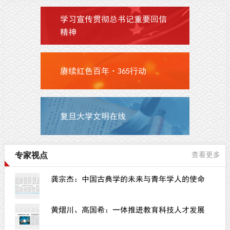
学习宣传贯彻总书记重要回信
精神
赓续红色百年·365行动
复旦大学文明在线
专家视点
查看更多
龚宗杰：中国古典学的未来与青年学人的使命
黄熠川、高国希：一体推进教育科技人才发展