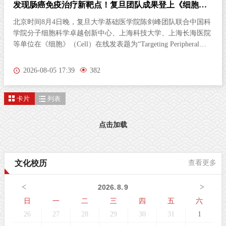
发现肠癌免疫治疗新靶点！复旦团队成果登上《细胞》
杂志
北京时间8月4日晚，复旦大学基础医学院陈剑峰团队联合中国科
学院分子细胞科学卓越创新中心、上海科技大学、上海长海医院
等单位在《细胞》（Cell）在线发表题为“Targeting Peripheral
5‑HT2AR Enhances Antitumor Immunity in Colorectal Cancer（靶
向外周5-HT2AR增强结直肠癌抗肿瘤免疫）”的研究论文。这项
2026-08-05 17:39
382
研究首次发现，肠道神经胶质细胞（EGC）上的血清素2A受体
（5-HT2AR），是激活抗肿瘤免疫的全新靶点。特异性激活外周
卡片
列表
5-HT2AR，能够开启肠道神经与免疫细胞之间的“神秘对话”，唤
醒免疫系统攻击肿瘤；与免疫检查点抑制剂联用后，可进一步提
升结直肠癌的治疗效果。该发现为结直肠癌的临床治疗提供了新
点击加载
策略。临床困境：85%的结直肠癌患者对免疫治疗几乎“无感”结
直肠癌（CRC）是全球癌症相关死亡的第三大原因。近年来，免
疫检查点抑制剂在肿瘤治疗方面表现突出。然而，85%以上的
文化校历
查看更多
CRC病人属于微卫星稳定型（MSS）“冷肿瘤”，其肿瘤微环境中
缺乏足够的免疫细胞浸润，对PD-1等免疫检查点抑制剂几乎无响
<
>
2026
.
8
.
9
应。这一困境，已成为临床治疗的主
日
一
二
三
四
五
六
26
27
28
29
30
31
1