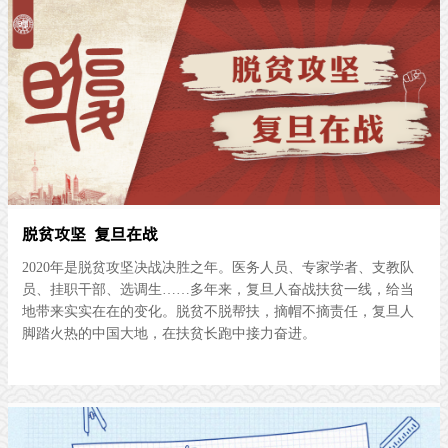
脱贫攻坚 复旦在战
2020年是脱贫攻坚决战决胜之年。医务人员、专家学者、支教队
员、挂职干部、选调生……多年来，复旦人奋战扶贫一线，给当
地带来实实在在的变化。脱贫不脱帮扶，摘帽不摘责任，复旦人
脚踏火热的中国大地，在扶贫长跑中接力奋进。