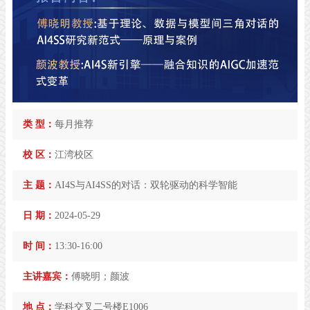
类 型：
每月推荐
校 区：
江湾校区
主 题：
AI4S与AI4SS的对话：双轮驱动的科学智能
日 期：
2024-05-29
时 间：
13:30-16:00
主讲嘉宾：
傅晓明；颜波
地 点：
学科交叉二号楼E1006