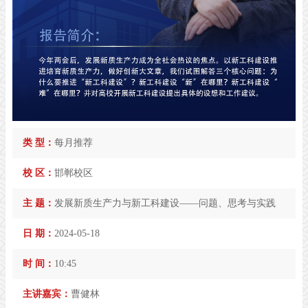
类 型：
每月推荐
校 区：
邯郸校区
主 题：
发展新质生产力与新工科建设——问题、思考与实践
日 期：
2024-05-18
时 间：
10:45
主讲嘉宾：
曹健林