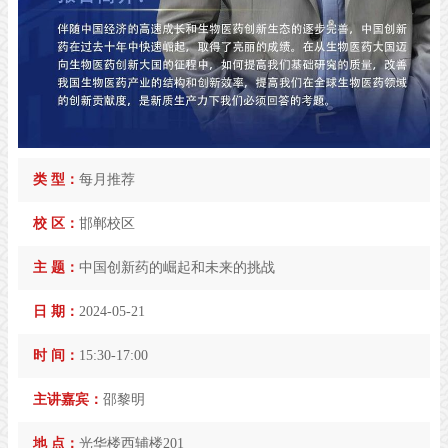
类 型：
每月推荐
校 区：
邯郸校区
主 题：
中国创新药的崛起和未来的挑战
日 期：
2024-05-21
时 间：
15:30-17:00
主讲嘉宾：
邵黎明
地 点：
光华楼西辅楼201