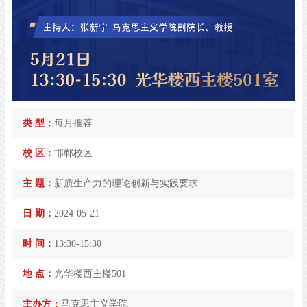
类 型：
每月推荐
校 区：
邯郸校区
主 题：
新质生产力的理论创新与实践要求
日 期：
2024-05-21
时 间：
13:30-15:30
地 点：
光华楼西主楼501
主办方：
马克思主义学院